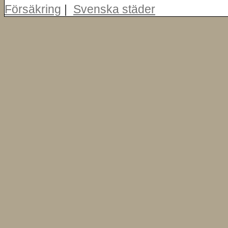
Försäkring
|
Svenska städer