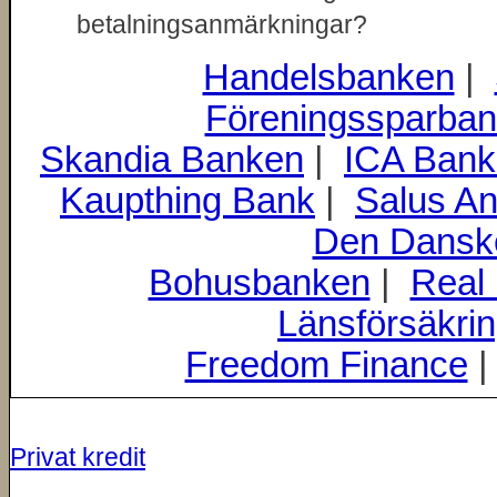
betalningsanmärkningar?
Handelsbanken
|
Föreningssparba
Skandia Banken
|
ICA Ban
Kaupthing Bank
|
Salus An
Den Dansk
Bohusbanken
|
Real
Länsförsäkri
Freedom Finance
Privat kredit