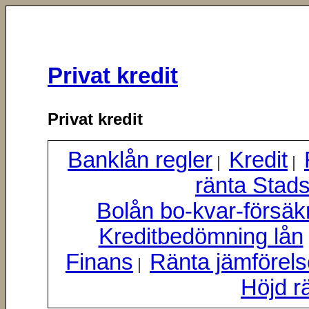
Privat kredit
Privat kredit
Banklån regler
Kredit
|
|
ränta Stad
Bolån bo-kvar-försäk
Kreditbedömning lån
Finans
Ränta jämförels
|
Höjd r