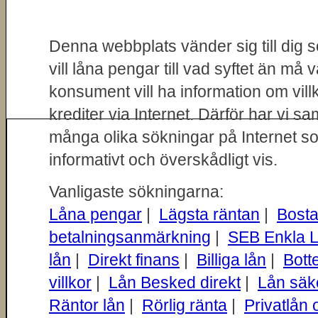
Denna webbplats vänder sig till dig 
vill låna pengar till vad syftet än må 
konsument vill ha information om vill
krediter via Internet. Därför har vi s
många olika sökningar på Internet so
informativt och överskådligt vis.
Vanligaste sökningarna:
Låna pengar
|
Lägsta räntan
|
Bosta
betalningsanmärkning
|
SEB Enkla L
lån
|
Direkt finans
|
Billiga lån
|
Bott
villkor
|
Lån Besked direkt
|
Lån säk
Räntor lån
|
Rörlig ränta
|
Privatlån 