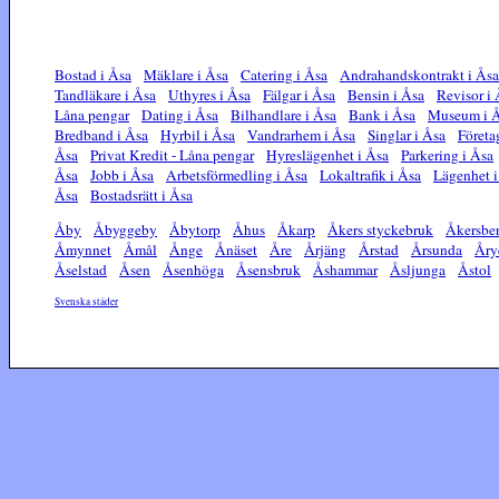
Bostad i Åsa
Mäklare i Åsa
Catering i Åsa
Andrahandskontrakt i Åsa
Tandläkare i Åsa
Uthyres i Åsa
Fälgar i Åsa
Bensin i Åsa
Revisor i
Låna pengar
Dating i Åsa
Bilhandlare i Åsa
Bank i Åsa
Museum i 
Bredband i Åsa
Hyrbil i Åsa
Vandrarhem i Åsa
Singlar i Åsa
Företa
Åsa
Privat Kredit - Låna pengar
Hyreslägenhet i Åsa
Parkering i Åsa
Åsa
Jobb i Åsa
Arbetsförmedling i Åsa
Lokaltrafik i Åsa
Lägenhet i
Åsa
Bostadsrätt i Åsa
Åby
Åbyggeby
Åbytorp
Åhus
Åkarp
Åkers styckebruk
Åkersbe
Åmynnet
Åmål
Ånge
Ånäset
Åre
Årjäng
Årstad
Årsunda
Åry
Åselstad
Åsen
Åsenhöga
Åsensbruk
Åshammar
Åsljunga
Åstol
Svenska städer