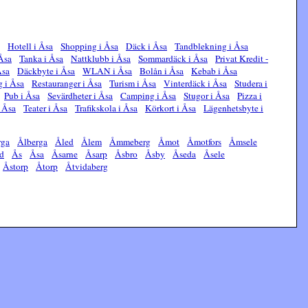
Hotell i Åsa
Shopping i Åsa
Däck i Åsa
Tandblekning i Åsa
 Åsa
Tanka i Åsa
Nattklubb i Åsa
Sommardäck i Åsa
Privat Kredit -
Åsa
Däckbyte i Åsa
WLAN i Åsa
Bolån i Åsa
Kebab i Åsa
g i Åsa
Restauranger i Åsa
Turism i Åsa
Vinterdäck i Åsa
Studera i
Pub i Åsa
Sevärdheter i Åsa
Camping i Åsa
Stugor i Åsa
Pizza i
 Åsa
Teater i Åsa
Trafikskola i Åsa
Körkort i Åsa
Lägenhetsbyte i
rga
Ålberga
Åled
Ålem
Åmmeberg
Åmot
Åmotfors
Åmsele
d
Ås
Åsa
Åsarne
Åsarp
Åsbro
Åsby
Åseda
Åsele
Åstorp
Åtorp
Åtvidaberg