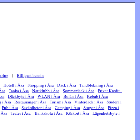
kring
|
Billigast bensin
Hotell i Åsa
Shopping i Åsa
Däck i Åsa
Tandblekning i Åsa
 Åsa
Tanka i Åsa
Nattklubb i Åsa
Sommardäck i Åsa
Privat Kredit -
Åsa
Däckbyte i Åsa
WLAN i Åsa
Bolån i Åsa
Kebab i Åsa
g i Åsa
Restauranger i Åsa
Turism i Åsa
Vinterdäck i Åsa
Studera i
Pub i Åsa
Sevärdheter i Åsa
Camping i Åsa
Stugor i Åsa
Pizza i
 Åsa
Teater i Åsa
Trafikskola i Åsa
Körkort i Åsa
Lägenhetsbyte i