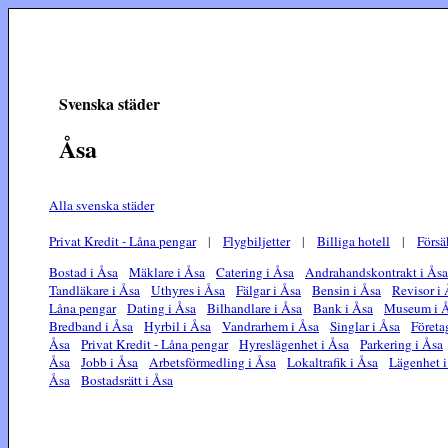
Svenska städer
Åsa
Alla svenska städer
Privat Kredit - Låna pengar
|
Flygbiljetter
|
Billiga hotell
|
Försä
Bostad i Åsa
Mäklare i Åsa
Catering i Åsa
Andrahandskontrakt i Åsa
Tandläkare i Åsa
Uthyres i Åsa
Fälgar i Åsa
Bensin i Åsa
Revisor i
Låna pengar
Dating i Åsa
Bilhandlare i Åsa
Bank i Åsa
Museum i 
Bredband i Åsa
Hyrbil i Åsa
Vandrarhem i Åsa
Singlar i Åsa
Företa
Åsa
Privat Kredit - Låna pengar
Hyreslägenhet i Åsa
Parkering i Åsa
Åsa
Jobb i Åsa
Arbetsförmedling i Åsa
Lokaltrafik i Åsa
Lägenhet i
Åsa
Bostadsrätt i Åsa