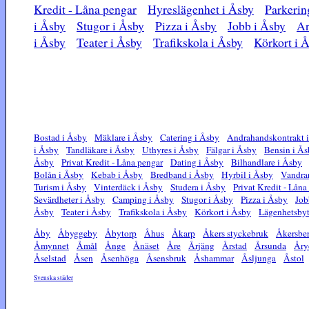
Kredit - Låna pengar
Hyreslägenhet i Åsby
Parkerin
i Åsby
Stugor i Åsby
Pizza i Åsby
Jobb i Åsby
Ar
i Åsby
Teater i Åsby
Trafikskola i Åsby
Körkort i 
Bostad i Åsby
Mäklare i Åsby
Catering i Åsby
Andrahandskontrakt 
i Åsby
Tandläkare i Åsby
Uthyres i Åsby
Fälgar i Åsby
Bensin i Å
Åsby
Privat Kredit - Låna pengar
Dating i Åsby
Bilhandlare i Åsby
Bolån i Åsby
Kebab i Åsby
Bredband i Åsby
Hyrbil i Åsby
Vandra
Turism i Åsby
Vinterdäck i Åsby
Studera i Åsby
Privat Kredit - Låna
Sevärdheter i Åsby
Camping i Åsby
Stugor i Åsby
Pizza i Åsby
Job
Åsby
Teater i Åsby
Trafikskola i Åsby
Körkort i Åsby
Lägenhetsbyt
Åby
Åbyggeby
Åbytorp
Åhus
Åkarp
Åkers styckebruk
Åkersbe
Åmynnet
Åmål
Ånge
Ånäset
Åre
Årjäng
Årstad
Årsunda
Åry
Åselstad
Åsen
Åsenhöga
Åsensbruk
Åshammar
Åsljunga
Åstol
Svenska städer