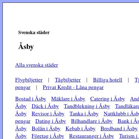
Svenska städer
Åsby
Alla svenska städer
Flygbiljetter
|
Tågbiljetter
|
Billiga hotell
|
T
pengar
|
Privat Kredit - Låna pengar
Bostad i Åsby
Mäklare i Åsby
Catering i Åsby
And
Åsby
Däck i Åsby
Tandblekning i Åsby
Tandläkare
Åsby
Revisor i Åsby
Tanka i Åsby
Nattklubb i Ås
pengar
Dating i Åsby
Bilhandlare i Åsby
Bank i Å
Åsby
Bolån i Åsby
Kebab i Åsby
Bredband i Åsby
Åsby
Företag i Åsby
Restauranger i Åsby
Turism i