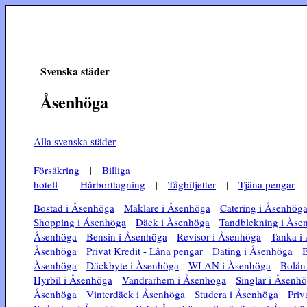
Svenska städer
Åsenhöga
Alla svenska städer
Försäkring
|
Billiga
hotell
|
Hårborttagning
|
Tågbiljetter
|
Tjäna pengar
Bostad i Åsenhöga
Mäklare i Åsenhöga
Catering i Åsenhög
Shopping i Åsenhöga
Däck i Åsenhöga
Tandblekning i Åse
Åsenhöga
Bensin i Åsenhöga
Revisor i Åsenhöga
Tanka i
Åsenhöga
Privat Kredit - Låna pengar
Dating i Åsenhöga
B
Åsenhöga
Däckbyte i Åsenhöga
WLAN i Åsenhöga
Bolån
Hyrbil i Åsenhöga
Vandrarhem i Åsenhöga
Singlar i Åsenh
Åsenhöga
Vinterdäck i Åsenhöga
Studera i Åsenhöga
Priv