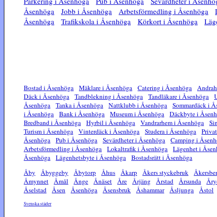
Parkering i Åsenhöga
Pub i Åsenhöga
Sevärdheter i Åsenhö
Åsenhöga
Jobb i Åsenhöga
Arbetsförmedling i Åsenhöga
Åsenhöga
Trafikskola i Åsenhöga
Körkort i Åsenhöga
Läg
Bostad i Åsenhöga
Mäklare i Åsenhöga
Catering i Åsenhöga
Andrah
Däck i Åsenhöga
Tandblekning i Åsenhöga
Tandläkare i Åsenhöga
U
Åsenhöga
Tanka i Åsenhöga
Nattklubb i Åsenhöga
Sommardäck i Å
i Åsenhöga
Bank i Åsenhöga
Museum i Åsenhöga
Däckbyte i Åsen
Bredband i Åsenhöga
Hyrbil i Åsenhöga
Vandrarhem i Åsenhöga
Si
Turism i Åsenhöga
Vinterdäck i Åsenhöga
Studera i Åsenhöga
Priva
Åsenhöga
Pub i Åsenhöga
Sevärdheter i Åsenhöga
Camping i Åsenh
Arbetsförmedling i Åsenhöga
Lokaltrafik i Åsenhöga
Lägenhet i Åse
Åsenhöga
Lägenhetsbyte i Åsenhöga
Bostadsrätt i Åsenhöga
Åby
Åbyggeby
Åbytorp
Åhus
Åkarp
Åkers styckebruk
Åkersbe
Åmynnet
Åmål
Ånge
Ånäset
Åre
Årjäng
Årstad
Årsunda
Åry
Åselstad
Åsen
Åsenhöga
Åsensbruk
Åshammar
Åsljunga
Åstol
Svenska städer