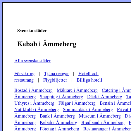
Svenska städer
Kebab i Åmmeberg
Alla svenska städer
Försäkring
|
Tjäna pengar
|
Hotell och
restaurang
|
Flygbiljetter
|
Billiga hotell
Bostad i Åmmeberg
Mäklare i Åmmeberg
Catering i Åm
Åmmeberg
Shopping i Åmmeberg
Däck i Åmmeberg
Ta
Uthyres i Åmmeberg
Fälgar i Åmmeberg
Bensin i Åmme
Nattklubb i Åmmeberg
Sommardäck i Åmmeberg
Privat 
Åmmeberg
Bank i Åmmeberg
Museum i Åmmeberg
Dä
Åmmeberg
Kebab i Åmmeberg
Bredband i Åmmeberg
H
Åmmeberg
Företag i Åmmeberg
Restauranger i Åmmeber