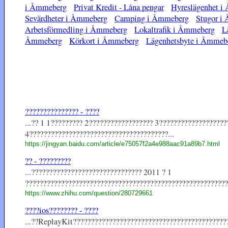
i Åmmeberg
Privat Kredit - Låna pengar
Hyreslägenhet i
Sevärdheter i Åmmeberg
Camping i Åmmeberg
Stugor i
Arbetsförmedling i Åmmeberg
Lokaltrafik i Åmmeberg
L
Åmmeberg
Körkort i Åmmeberg
Lägenhetsbyte i Åmmeb
??????????????? - ????
...?? 1 1????????? 2?????????????????? 3??????????????????
4???????????????????????????????????????...
https://jingyan.baidu.com/article/e75057f2a4e988aac91a89b7.html
?? - ?????????
...??????????????????????????????? 2011 ? 1
??????????????????????????????????????????????????????????
https://www.zhihu.com/question/280729661
????ios???????? - ????
...??ReplayKit????????????????????????????????????????????