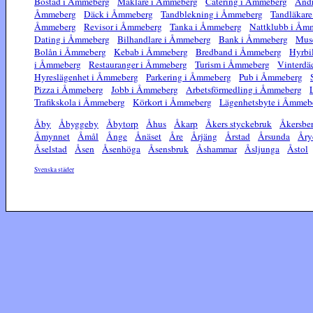
Bostad i Åmmeberg
Mäklare i Åmmeberg
Catering i Åmmeberg
Andr
Åmmeberg
Däck i Åmmeberg
Tandblekning i Åmmeberg
Tandläkar
Åmmeberg
Revisor i Åmmeberg
Tanka i Åmmeberg
Nattklubb i Åm
Dating i Åmmeberg
Bilhandlare i Åmmeberg
Bank i Åmmeberg
Mus
Bolån i Åmmeberg
Kebab i Åmmeberg
Bredband i Åmmeberg
Hyrbi
i Åmmeberg
Restauranger i Åmmeberg
Turism i Åmmeberg
Vinterdä
Hyreslägenhet i Åmmeberg
Parkering i Åmmeberg
Pub i Åmmeberg
Pizza i Åmmeberg
Jobb i Åmmeberg
Arbetsförmedling i Åmmeberg
Trafikskola i Åmmeberg
Körkort i Åmmeberg
Lägenhetsbyte i Åmmeb
Åby
Åbyggeby
Åbytorp
Åhus
Åkarp
Åkers styckebruk
Åkersbe
Åmynnet
Åmål
Ånge
Ånäset
Åre
Årjäng
Årstad
Årsunda
Åry
Åselstad
Åsen
Åsenhöga
Åsensbruk
Åshammar
Åsljunga
Åstol
Svenska städer