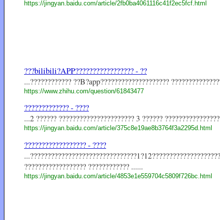
https://jingyan.baidu.com/article/2fb0ba4061116c41f2ec5fcf.html
???bilibili?APP????????????????? - ??
...???????????? ??B?app???????????????????? ???????????????
https://www.zhihu.com/question/61843477
????????????? - ????
...2 ?????? ?????????????????????? 3 ?????? ????????????????
https://jingyan.baidu.com/article/375c8e19ae8b3764f3a2295d.html
?????????????????? - ????
...???????????????????????????????1?12???????????????????
?????????????????? ???????????? ......
https://jingyan.baidu.com/article/4853e1e559704c5809f726bc.html