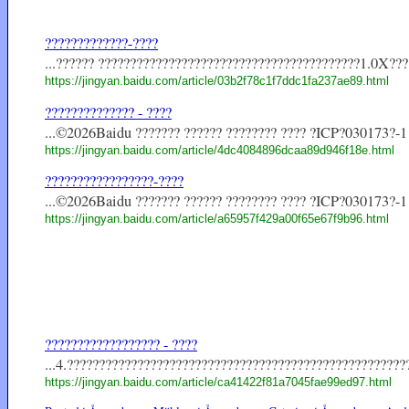
?????????????-????
...?????? ?????????????????????????????????????????1.0X????
https://jingyan.baidu.com/article/03b2f78c1f7ddc1fa237ae89.html
?????????????? - ????
...©2026Baidu ??????? ?????? ???????? ???? ?ICP?030173?-1
https://jingyan.baidu.com/article/4dc4084896dcaa89d946f18e.html
?????????????????-????
...©2026Baidu ??????? ?????? ???????? ???? ?ICP?030173?-1
https://jingyan.baidu.com/article/a65957f429a00f65e67f9b96.html
?????????????????? - ????
...4.?????????????????????????????????????????????????????
https://jingyan.baidu.com/article/ca41422f81a7045fae99ed97.html