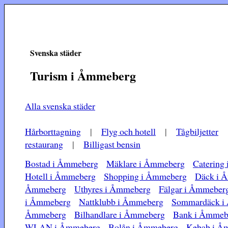
Svenska städer
Turism i Åmmeberg
Alla svenska städer
Hårborttagning
|
Flyg och hotell
|
Tågbiljetter
restaurang
|
Billigast bensin
Bostad i Åmmeberg
Mäklare i Åmmeberg
Catering
Hotell i Åmmeberg
Shopping i Åmmeberg
Däck i 
Åmmeberg
Uthyres i Åmmeberg
Fälgar i Åmmeber
i Åmmeberg
Nattklubb i Åmmeberg
Sommardäck i
Åmmeberg
Bilhandlare i Åmmeberg
Bank i Åmmeb
WLAN i Åmmeberg
Bolån i Åmmeberg
Kebab i Å