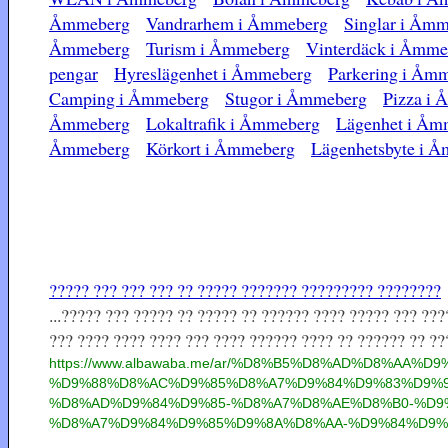
Åmmeberg
Vandrarhem i Åmmeberg
Singlar i Åm
Åmmeberg
Turism i Åmmeberg
Vinterdäck i Åmme
pengar
Hyreslägenhet i Åmmeberg
Parkering i Åm
Camping i Åmmeberg
Stugor i Åmmeberg
Pizza i
Åmmeberg
Lokaltrafik i Åmmeberg
Lägenhet i Åm
Åmmeberg
Körkort i Åmmeberg
Lägenhetsbyte i 
????? ??? ??? ??? ?? ????? ??????? ????????? ????????
...????? ??? ????? ?? ????? ?? ?????? ???? ????? ??? ??
??? ???? ???? ???? ??? ???? ?????? ???? ?? ?????? ?? ???
https://www.albawaba.me/ar/%D8%B5%D8%AD%D8%AA%D
%D9%88%D8%AC%D9%85%D8%A7%D9%84%D9%83%D9%9
%D8%AD%D9%84%D9%85-%D8%A7%D8%AE%D8%B0-%D9
%D8%A7%D9%84%D9%85%D9%8A%D8%AA-%D9%84%D9%