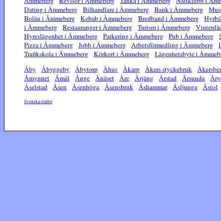
Åmmeberg
Revisor i Åmmeberg
Tanka i Åmmeberg
Nattklubb i Åm
Dating i Åmmeberg
Bilhandlare i Åmmeberg
Bank i Åmmeberg
Mus
Bolån i Åmmeberg
Kebab i Åmmeberg
Bredband i Åmmeberg
Hyrbi
i Åmmeberg
Restauranger i Åmmeberg
Turism i Åmmeberg
Vinterdä
Hyreslägenhet i Åmmeberg
Parkering i Åmmeberg
Pub i Åmmeberg
Pizza i Åmmeberg
Jobb i Åmmeberg
Arbetsförmedling i Åmmeberg
Trafikskola i Åmmeberg
Körkort i Åmmeberg
Lägenhetsbyte i Åmmeb
Åby
Åbyggeby
Åbytorp
Åhus
Åkarp
Åkers styckebruk
Åkersbe
Åmynnet
Åmål
Ånge
Ånäset
Åre
Årjäng
Årstad
Årsunda
Åry
Åselstad
Åsen
Åsenhöga
Åsensbruk
Åshammar
Åsljunga
Åstol
Svenska städer