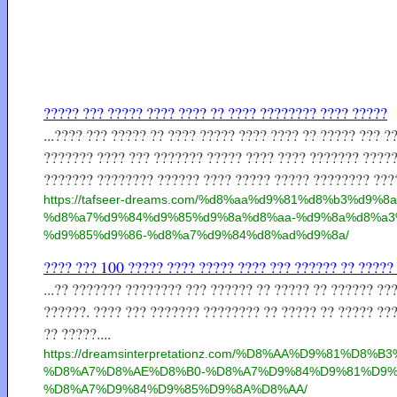
????? ??? ????? ???? ???? ?? ???? ???????? ???? ?????
...???? ??? ????? ?? ???? ????? ???? ???? ?? ????? ??? 
??????? ???? ??? ??????? ????? ???? ???? ??????? ?????
??????? ???????? ?????? ???? ????? ????? ???????? ????
https://tafseer-dreams.com/%d8%aa%d9%81%d8%b3%d9
%d8%a7%d9%84%d9%85%d9%8a%d8%aa-%d9%8a%d8%a3
%d9%85%d9%86-%d8%a7%d9%84%d8%ad%d9%8a/
???? ??? 100 ????? ???? ????? ???? ??? ?????? ?? ?????
...?? ??????? ???????? ??? ?????? ?? ????? ?? ?????? ??
??????. ???? ??? ??????? ???????? ?? ????? ?? ????? ??
?? ?????....
https://dreamsinterpretationz.com/%D8%AA%D9%81%
%D8%A7%D8%AE%D8%B0-%D8%A7%D9%84%D9%81%D9%
%D8%A7%D9%84%D9%85%D9%8A%D8%AA/