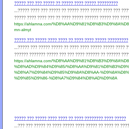
????? ??? ??? ????? ?? ????? ???? ????? ?????????
...????? ???? ??? ????? ?? ????? ???? ????? ???? ??? ??
????? ???? ???? ??? ?? ???? ????? ?????? ????? ??? ???? 
https://ahlamna.com/%D8%AA%D9%81%D8%B3%D9%8A%D8%
mn-almyt
????? ??? ????? ???? ???? ?? ???? ???? ????? ?????????
...????? ??? ????? ????? ?? ???? ???? ????? ????? ???? 
?????? ??????? ????? ??? ??? ???? ?????? ?? ?????? ????
https://ahlamna.com/%D8%AA%D9%81%D8%B3%D9%8A%D
%D8%AD%D9%84%D9%85/%D8%AA%D9%81%D8%B3%D9%
%D8%A7%D9%84%D9%85%D9%8A%D8%AA-%D9%8A%D8%
%D9%85%D9%86-%D8%A7%D9%84%D8%AD%D9%8A
????? ??? ????? ???? ???? ?? ???? ???????? ???? ?????
...??? ??? ????? ?? ???? ????? ???? ????? ?? ???? ?? ??