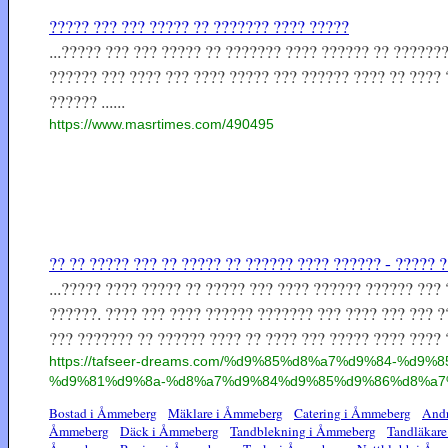
????? ??? ??? ????? ?? ??????? ???? ?????
...????? ??? ??? ????? ?? ??????? ???? ?????? ?? ??????
?????? ??? ???? ??? ???? ????? ??? ?????? ???? ?? ???? 
?????? ......
https://www.masrtimes.com/490495
?? ?? ????? ??? ?? ????? ?? ?????? ???? ?????? - ????? 
...????? ???? ????? ?? ????? ??? ???? ?????? ?????? ???
??????. ???? ??? ???? ?????? ??????? ??? ???? ??? ??? ?
??? ??????? ?? ?????? ???? ?? ???? ??? ????? ???? ???? 
https://tafseer-dreams.com/%d9%85%d8%a7%d9%84-%
%d9%81%d9%8a-%d8%a7%d9%84%d9%85%d9%86%d8%a7
Bostad i Åmmeberg
Mäklare i Åmmeberg
Catering i Åmmeberg
Andr
Åmmeberg
Däck i Åmmeberg
Tandblekning i Åmmeberg
Tandläkar