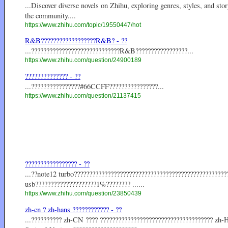
...Discover diverse novels on Zhihu, exploring genres, styles, and st
the community....
https://www.zhihu.com/topic/19550447/hot
R&B??????????????????R&B? - ??
...?????????????????????????????R&B?????????????????...
https://www.zhihu.com/question/24900189
?????????????? - ??
...????????????????#66CCFF????????????????...
https://www.zhihu.com/question/21137415
????????????????? - ??
...??note12 turbo??????????????????????????????????????????????????
usb????????????????????1%???????? ......
https://www.zhihu.com/question/23850439
zh-cn ? zh-hans ???????????? - ??
...?????????? zh-CN ???? ????????????????????????????????????? zh-