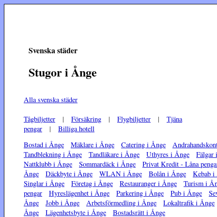
Svenska städer
Stugor i Ånge
Alla svenska städer
Tågbiljetter
|
Försäkring
|
Flygbiljetter
|
Tjäna
pengar
|
Billiga hotell
Bostad i Ånge
Mäklare i Ånge
Catering i Ånge
Andrahandskont
Tandblekning i Ånge
Tandläkare i Ånge
Uthyres i Ånge
Fälgar 
Nattklubb i Ånge
Sommardäck i Ånge
Privat Kredit - Låna penga
Ånge
Däckbyte i Ånge
WLAN i Ånge
Bolån i Ånge
Kebab i
Singlar i Ånge
Företag i Ånge
Restauranger i Ånge
Turism i Å
pengar
Hyreslägenhet i Ånge
Parkering i Ånge
Pub i Ånge
Se
Ånge
Jobb i Ånge
Arbetsförmedling i Ånge
Lokaltrafik i Ånge
Ånge
Lägenhetsbyte i Ånge
Bostadsrätt i Ånge