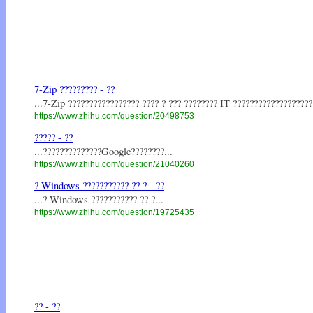
7-Zip ????????? - ??
...7-Zip ????????????????? ???? ? ??? ???????? IT ?????????????????
https://www.zhihu.com/question/20498753
????? - ??
...??????????????Google????????...
https://www.zhihu.com/question/21040260
? Windows ??????????? ?? ? - ??
...? Windows ??????????? ?? ?...
https://www.zhihu.com/question/19725435
?? - ??