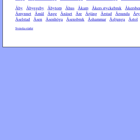
Åby
Åbyggeby
Åbytorp
Åhus
Åkarp
Åkers styckebruk
Åkersbe
Åmynnet
Åmål
Ånge
Ånäset
Åre
Årjäng
Årstad
Årsunda
Åry
Åselstad
Åsen
Åsenhöga
Åsensbruk
Åshammar
Åsljunga
Åstol
Svenska städer