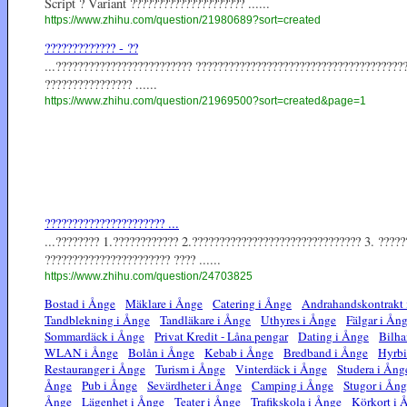
Script ? Variant ????????????????????? ......
https://www.zhihu.com/question/21980689?sort=created
????????????? - ??
...????????????????????????? ??????????????????????????????????????
???????????????? ......
https://www.zhihu.com/question/21969500?sort=created&page=1
?????????????????????? ...
...???????? 1.???????????? 2.??????????????????????????????? 3. ????
??????????????????????? ???? ......
https://www.zhihu.com/question/24703825
Bostad i Ånge
Mäklare i Ånge
Catering i Ånge
Andrahandskontrakt 
Tandblekning i Ånge
Tandläkare i Ånge
Uthyres i Ånge
Fälgar i Ån
Sommardäck i Ånge
Privat Kredit - Låna pengar
Dating i Ånge
Bilha
WLAN i Ånge
Bolån i Ånge
Kebab i Ånge
Bredband i Ånge
Hyrbi
Restauranger i Ånge
Turism i Ånge
Vinterdäck i Ånge
Studera i Ång
Ånge
Pub i Ånge
Sevärdheter i Ånge
Camping i Ånge
Stugor i Ån
Ånge
Lägenhet i Ånge
Teater i Ånge
Trafikskola i Ånge
Körkort i 