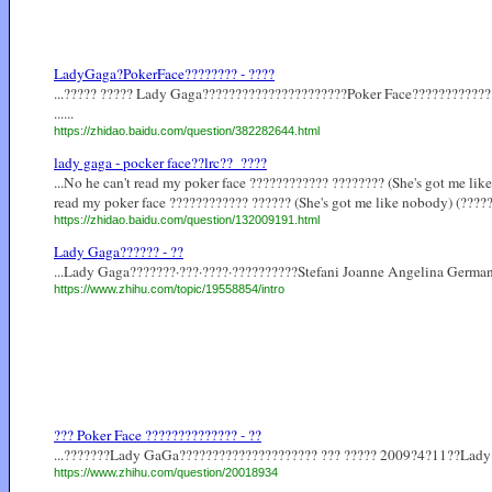
LadyGaga?PokerFace???????? - ????
...????? ????? Lady Gaga??????????????????????Poker Face???????????
......
https://zhidao.baidu.com/question/382282644.html
lady gaga - pocker face??lrc??_????
...No he can't read my poker face ???????????? ???????? (She's got me li
read my poker face ???????????? ?????? (She's got me like nobody) (???????
https://zhidao.baidu.com/question/132009191.html
Lady Gaga?????? - ??
...Lady Gaga???????·???·????·??????????Stefani Joanne Angelina Germa
https://www.zhihu.com/topic/19558854/intro
??? Poker Face ?????????????? - ??
...???????Lady GaGa????????????????????? ??? ????? 2009?4?11??Lady
https://www.zhihu.com/question/20018934