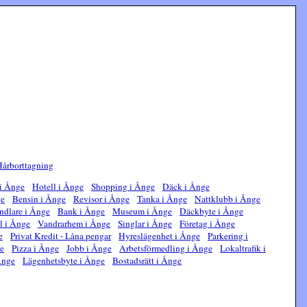
årborttagning
i Ånge
Hotell i Ånge
Shopping i Ånge
Däck i Ånge
ge
Bensin i Ånge
Revisor i Ånge
Tanka i Ånge
Nattklubb i Ånge
ndlare i Ånge
Bank i Ånge
Museum i Ånge
Däckbyte i Ånge
l i Ånge
Vandrarhem i Ånge
Singlar i Ånge
Företag i Ånge
e
Privat Kredit - Låna pengar
Hyreslägenhet i Ånge
Parkering i
ge
Pizza i Ånge
Jobb i Ånge
Arbetsförmedling i Ånge
Lokaltrafik i
Ånge
Lägenhetsbyte i Ånge
Bostadsrätt i Ånge