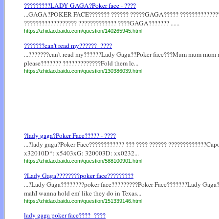
?????????LADY GAGA?Poker face - ????
...GAGA?POKER FACE??????? ?????? ?????GAGA????? ?????????????
?????????????????? ????????????? ????GAGA??????? ......
https://zhidao.baidu.com/question/140265945.html
???????can't read my??????_????
...???????can't read my??????Lady Gaga??Poker face???Mum mum mum
please??????? ?????????????Fold them le...
https://zhidao.baidu.com/question/130386039.html
?lady gaga?Poker Face????? - ????
...?lady gaga?Poker Face???????????? ??? ???? ?????? ?????????????C
x32010D*: x5403xG: 320003D: xx0232...
https://zhidao.baidu.com/question/588100901.html
?Lady Gaga????????poker face?????????
...?Lady Gaga????????poker face?????????Poker Face???????Lady
mahI wanna hold em' like they do in Texas...
https://zhidao.baidu.com/question/151339146.html
lady gaga poker face????_????