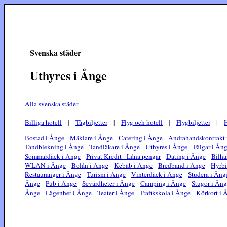
Svenska städer
Uthyres i Ånge
Alla svenska städer
Billiga hotell
|
Tågbiljetter
|
Flyg och hotell
|
Flygbiljetter
|
H
Bostad i Ånge
Mäklare i Ånge
Catering i Ånge
Andrahandskontrakt 
Tandblekning i Ånge
Tandläkare i Ånge
Uthyres i Ånge
Fälgar i Ån
Sommardäck i Ånge
Privat Kredit - Låna pengar
Dating i Ånge
Bilha
WLAN i Ånge
Bolån i Ånge
Kebab i Ånge
Bredband i Ånge
Hyrbi
Restauranger i Ånge
Turism i Ånge
Vinterdäck i Ånge
Studera i Ång
Ånge
Pub i Ånge
Sevärdheter i Ånge
Camping i Ånge
Stugor i Ån
Ånge
Lägenhet i Ånge
Teater i Ånge
Trafikskola i Ånge
Körkort i 