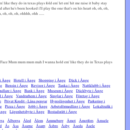
' like they do in texas plays fold em' let em' hit me raise it baby stay
d after he's been hooked i'll play the one that's on his heart oh, oh, oh,
oh, oh, oh, ohhhh, ohh ......
Face Mum mum mum mah I wanna hold em' like they do in Texas plays
i Ånge
Hotell i Ånge
Shopping i Ånge
Däck i Ånge
ge
Bensin i Ånge
Revisor i Ånge
Tanka i Ånge
Nattklubb i Ånge
ndlare i Ånge
Bank i Ånge
Museum i Ånge
Däckbyte i Ånge
l i Ånge
Vandrarhem i Ånge
Singlar i Ånge
Företag i Ånge
e
Privat Kredit - Låna pengar
Hyreslägenhet i Ånge
Parkering i
ge
Pizza i Ånge
Jobb i Ånge
Arbetsförmedling i Ånge
Lokaltrafik i
Ånge
Lägenhetsbyte i Ånge
Bostadsrätt i Ånge
rga
Ålberga
Åled
Ålem
Åmmeberg
Åmot
Åmotfors
Åmsele
d
Ås
Åsa
Åsarne
Åsarp
Åsbro
Åsby
Åseda
Åsele