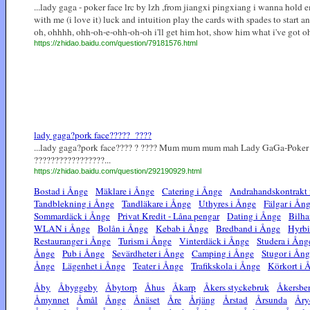
...lady gaga - poker face lrc by lzh ,from jiangxi pingxiang i wanna hold em
with me (i love it) luck and intuition play the cards with spades to start an
oh, ohhhh, ohh-oh-e-ohh-oh-oh i'll get him hot, show him what i've got oh, 
https://zhidao.baidu.com/question/79181576.html
lady gaga?pork face?????_????
...lady gaga?pork face???? ? ???? Mum mum mum mah Lady GaGa-Poker 
?????????????????...
https://zhidao.baidu.com/question/292190929.html
Bostad i Ånge
Mäklare i Ånge
Catering i Ånge
Andrahandskontrakt 
Tandblekning i Ånge
Tandläkare i Ånge
Uthyres i Ånge
Fälgar i Ån
Sommardäck i Ånge
Privat Kredit - Låna pengar
Dating i Ånge
Bilha
WLAN i Ånge
Bolån i Ånge
Kebab i Ånge
Bredband i Ånge
Hyrbi
Restauranger i Ånge
Turism i Ånge
Vinterdäck i Ånge
Studera i Ång
Ånge
Pub i Ånge
Sevärdheter i Ånge
Camping i Ånge
Stugor i Ån
Ånge
Lägenhet i Ånge
Teater i Ånge
Trafikskola i Ånge
Körkort i 
Åby
Åbyggeby
Åbytorp
Åhus
Åkarp
Åkers styckebruk
Åkersbe
Åmynnet
Åmål
Ånge
Ånäset
Åre
Årjäng
Årstad
Årsunda
Åry