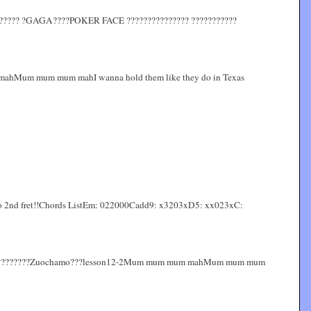
????? ?GAGA????POKER FACE ??????????????? ???????????
 mahMum mum mum mahI wanna hold them like they do in Texas
apo 2nd fret!!Chords ListEm: 022000Cadd9: x3203xD5: xx023xC:
 Gaga????????Zuochamo???lesson12-2Mum mum mum mahMum mum mum