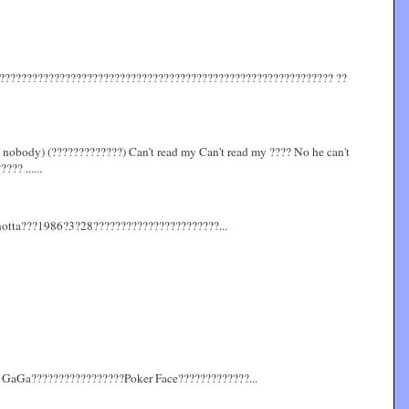
?????????????????????????????????????????????????????????????? ??
ke nobody) (?????????????) Can't read my Can't read my ???? No he can't
?? ......
notta???1986?3?28???????????????????????...
 GaGa?????????????????Poker Face?????????????...