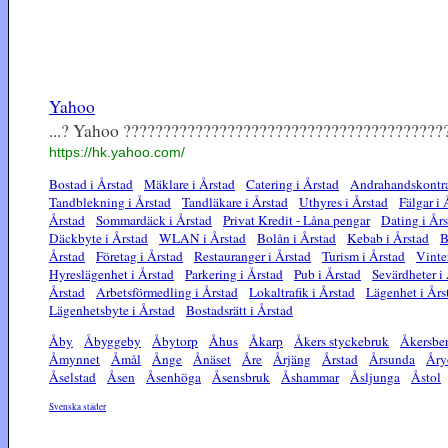
Yahoo
...? Yahoo ????????????????????????????????????????
https://hk.yahoo.com/
Bostad i Årstad
Mäklare i Årstad
Catering i Årstad
Andrahandskontra
Tandblekning i Årstad
Tandläkare i Årstad
Uthyres i Årstad
Fälgar i 
Årstad
Sommardäck i Årstad
Privat Kredit - Låna pengar
Dating i År
Däckbyte i Årstad
WLAN i Årstad
Bolån i Årstad
Kebab i Årstad
B
Årstad
Företag i Årstad
Restauranger i Årstad
Turism i Årstad
Vinte
Hyreslägenhet i Årstad
Parkering i Årstad
Pub i Årstad
Sevärdheter i
Årstad
Arbetsförmedling i Årstad
Lokaltrafik i Årstad
Lägenhet i Års
Lägenhetsbyte i Årstad
Bostadsrätt i Årstad
Åby
Åbyggeby
Åbytorp
Åhus
Åkarp
Åkers styckebruk
Åkersbe
Åmynnet
Åmål
Ånge
Ånäset
Åre
Årjäng
Årstad
Årsunda
Åry
Åselstad
Åsen
Åsenhöga
Åsensbruk
Åshammar
Åsljunga
Åstol
Svenska städer