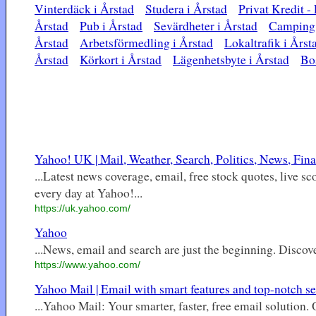
Vinterdäck i Årstad
Studera i Årstad
Privat Kredit -
Årstad
Pub i Årstad
Sevärdheter i Årstad
Camping 
Årstad
Arbetsförmedling i Årstad
Lokaltrafik i Årst
Årstad
Körkort i Årstad
Lägenhetsbyte i Årstad
Bos
Yahoo! UK | Mail, Weather, Search, Politics, News, Finan
...Latest news coverage, email, free stock quotes, live s
every day at Yahoo!...
https://uk.yahoo.com/
Yahoo
...News, email and search are just the beginning. Discove
https://www.yahoo.com/
Yahoo Mail | Email with smart features and top-notch se
...Yahoo Mail: Your smarter, faster, free email solution.