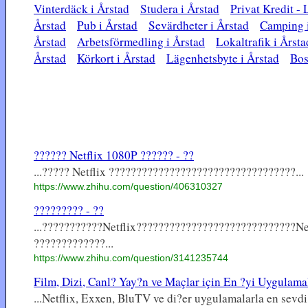
Vinterdäck i Årstad
Studera i Årstad
Privat Kredit -
Årstad
Pub i Årstad
Sevärdheter i Årstad
Camping i
Årstad
Arbetsförmedling i Årstad
Lokaltrafik i Årsta
Årstad
Körkort i Årstad
Lägenhetsbyte i Årstad
Bos
?????? Netflix 1080P ?????? - ??
...????? Netflix ??????????????????????????????????...
https://www.zhihu.com/question/406310327
????????? - ??
...???????????Netflix?????????????????????????????N
?????????????...
https://www.zhihu.com/question/3141235744
Film, Dizi, Canl? Yay?n ve Maçlar için En ?yi Uygulamala
...Netflix, Exxen, BluTV ve di?er uygulamalarla en sevdi