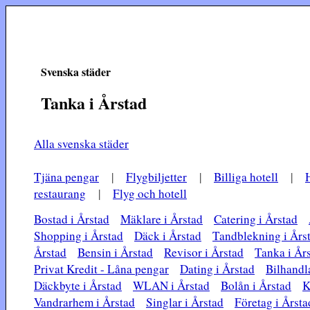
Svenska städer
Tanka i Årstad
Alla svenska städer
Tjäna pengar
|
Flygbiljetter
|
Billiga hotell
|
restaurang
|
Flyg och hotell
Bostad i Årstad
Mäklare i Årstad
Catering i Årstad
Shopping i Årstad
Däck i Årstad
Tandblekning i Års
Årstad
Bensin i Årstad
Revisor i Årstad
Tanka i År
Privat Kredit - Låna pengar
Dating i Årstad
Bilhandl
Däckbyte i Årstad
WLAN i Årstad
Bolån i Årstad
K
Vandrarhem i Årstad
Singlar i Årstad
Företag i Årsta