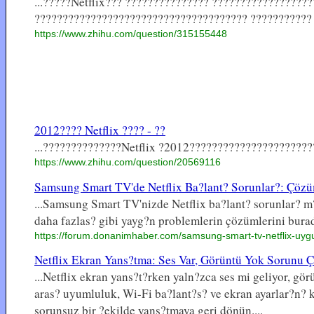
...?????Netflix??? ??????????????? ?????????????????
?????????????????????????????????????? ??????????? ..
https://www.zhihu.com/question/315155448
2012???? Netflix ???? - ??
...??????????????Netflix ?2012???????????????????????
https://www.zhihu.com/question/20569116
Samsung Smart TV'de Netflix Ba?lant? Sorunlar?: Çözü
...Samsung Smart TV'nizde Netflix ba?lant? sorunlar? 
daha fazlas? gibi yayg?n problemlerin çözümlerini burada
https://forum.donanimhaber.com/samsung-smart-tv-netflix-uy
Netflix Ekran Yans?tma: Ses Var, Görüntü Yok Sorunu Ç
...Netflix ekran yans?t?rken yaln?zca ses mi geliyor, g
aras? uyumluluk, Wi-Fi ba?lant?s? ve ekran ayarlar?n? ko
sorunsuz bir ?ekilde yans?tmaya geri dönün....