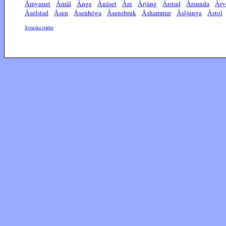
Åmynnet
Åmål
Ånge
Ånäset
Åre
Årjäng
Årstad
Årsunda
Åry
Åselstad
Åsen
Åsenhöga
Åsensbruk
Åshammar
Åsljunga
Åstol
Svenska städer