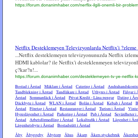
https://forum.donanimhaber.com/nerflix-ilgili-onemli-bir-prob
Netflix Desteklemeyen Televizyonlarda Netflix'i ?zleme Y
...Netflix desteklemeyen televizyonunuzda Netflix izlem
HDMI kablolar? ile Netflix'i desteklenmeyen televizyonlar
ç?kar?n!...
https://forum.donanimhaber.com/desteklemeyen-tv-ye-netflix
Bostad i Årstad
Mäklare i Årstad
Catering i Årstad
Andrahandskontra
Tandblekning i Årstad
Tandläkare i Årstad
Uthyres i Årstad
Fälgar i 
Årstad
Sommardäck i Årstad
Privat Kredit - Låna pengar
Dating i År
Däckbyte i Årstad
WLAN i Årstad
Bolån i Årstad
Kebab i Årstad
B
Årstad
Företag i Årstad
Restauranger i Årstad
Turism i Årstad
Vinte
Hyreslägenhet i Årstad
Parkering i Årstad
Pub i Årstad
Sevärdheter i
Årstad
Arbetsförmedling i Årstad
Lokaltrafik i Årstad
Lägenhet i Års
Lägenhetsbyte i Årstad
Bostadsrätt i Årstad
Åby
Åbyggeby
Åbytorp
Åhus
Åkarp
Åkers styckebruk
Åkersbe