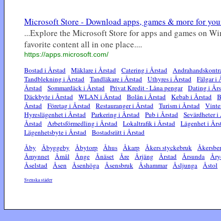
Microsoft Store - Download apps, games & more for yo
...Explore the Microsoft Store for apps and games on Wi
favorite content all in one place....
https://apps.microsoft.com/
Bostad i Årstad
Mäklare i Årstad
Catering i Årstad
Andrahandskontra
Tandblekning i Årstad
Tandläkare i Årstad
Uthyres i Årstad
Fälgar i 
Årstad
Sommardäck i Årstad
Privat Kredit - Låna pengar
Dating i År
Däckbyte i Årstad
WLAN i Årstad
Bolån i Årstad
Kebab i Årstad
B
Årstad
Företag i Årstad
Restauranger i Årstad
Turism i Årstad
Vinte
Hyreslägenhet i Årstad
Parkering i Årstad
Pub i Årstad
Sevärdheter i
Årstad
Arbetsförmedling i Årstad
Lokaltrafik i Årstad
Lägenhet i Års
Lägenhetsbyte i Årstad
Bostadsrätt i Årstad
Åby
Åbyggeby
Åbytorp
Åhus
Åkarp
Åkers styckebruk
Åkersbe
Åmynnet
Åmål
Ånge
Ånäset
Åre
Årjäng
Årstad
Årsunda
Åry
Åselstad
Åsen
Åsenhöga
Åsensbruk
Åshammar
Åsljunga
Åstol
Svenska städer