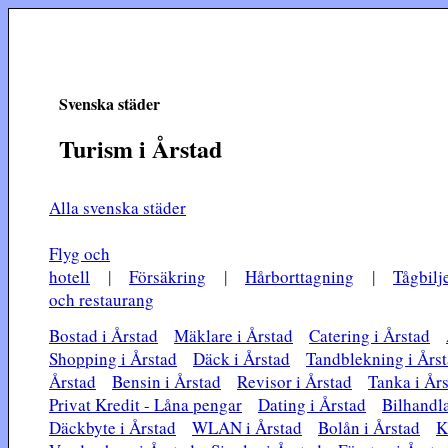
Svenska städer
Turism i Årstad
Alla svenska städer
Flyg och
hotell
|
Försäkring
|
Hårborttagning
|
Tågbilje
och restaurang
Bostad i Årstad
Mäklare i Årstad
Catering i Årstad
Shopping i Årstad
Däck i Årstad
Tandblekning i Års
Årstad
Bensin i Årstad
Revisor i Årstad
Tanka i År
Privat Kredit - Låna pengar
Dating i Årstad
Bilhandla
Däckbyte i Årstad
WLAN i Årstad
Bolån i Årstad
K