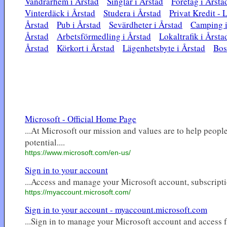
Vandrarhem i Årstad
Singlar i Årstad
Företag i Årsta
Vinterdäck i Årstad
Studera i Årstad
Privat Kredit -
Årstad
Pub i Årstad
Sevärdheter i Årstad
Camping i
Årstad
Arbetsförmedling i Årstad
Lokaltrafik i Årsta
Årstad
Körkort i Årstad
Lägenhetsbyte i Årstad
Bos
Microsoft - Official Home Page
...At Microsoft our mission and values are to help people
potential....
https://www.microsoft.com/en-us/
Sign in to your account
...Access and manage your Microsoft account, subscription
https://myaccount.microsoft.com/
Sign in to your account - myaccount.microsoft.com
...Sign in to manage your Microsoft account and access f