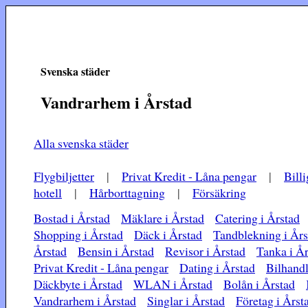
Svenska städer
Vandrarhem i Årstad
Alla svenska städer
Flygbiljetter
|
Privat Kredit - Låna pengar
|
Billi
hotell
|
Hårborttagning
|
Försäkring
Bostad i Årstad
Mäklare i Årstad
Catering i Årstad
Shopping i Årstad
Däck i Årstad
Tandblekning i Års
Årstad
Bensin i Årstad
Revisor i Årstad
Tanka i År
Privat Kredit - Låna pengar
Dating i Årstad
Bilhandl
Däckbyte i Årstad
WLAN i Årstad
Bolån i Årstad
Vandrarhem i Årstad
Singlar i Årstad
Företag i Årst