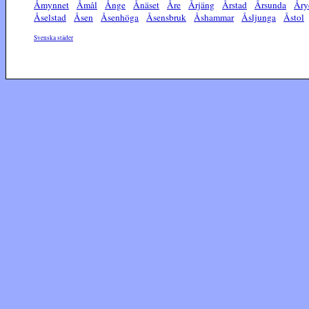
Åmynnet
Åmål
Ånge
Ånäset
Åre
Årjäng
Årstad
Årsunda
Åry
Åselstad
Åsen
Åsenhöga
Åsensbruk
Åshammar
Åsljunga
Åstol
Svenska städer