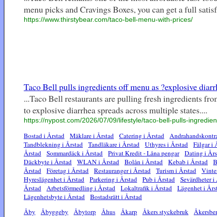
menu picks and Cravings Boxes, you can get a full satisf
https://www.thirstybear.com/taco-bell-menu-with-prices/
Taco Bell pulls ingredients off menu as ?explosive diarrh
...Taco Bell restaurants are pulling fresh ingredients f
to explosive diarrhea spreads across multiple states....
https://nypost.com/2026/07/09/lifestyle/taco-bell-pulls-ingredi
Bostad i Årstad
Mäklare i Årstad
Catering i Årstad
Andrahandskontra
Tandblekning i Årstad
Tandläkare i Årstad
Uthyres i Årstad
Fälgar i 
Årstad
Sommardäck i Årstad
Privat Kredit - Låna pengar
Dating i År
Däckbyte i Årstad
WLAN i Årstad
Bolån i Årstad
Kebab i Årstad
B
Årstad
Företag i Årstad
Restauranger i Årstad
Turism i Årstad
Vinte
Hyreslägenhet i Årstad
Parkering i Årstad
Pub i Årstad
Sevärdheter i
Årstad
Arbetsförmedling i Årstad
Lokaltrafik i Årstad
Lägenhet i Års
Lägenhetsbyte i Årstad
Bostadsrätt i Årstad
Åby
Åbyggeby
Åbytorp
Åhus
Åkarp
Åkers styckebruk
Åkersbe