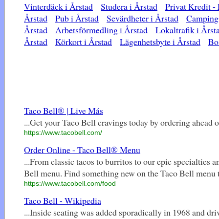
Vinterdäck i Årstad
Studera i Årstad
Privat Kredit -
Årstad
Pub i Årstad
Sevärdheter i Årstad
Camping 
Årstad
Arbetsförmedling i Årstad
Lokaltrafik i Årst
Årstad
Körkort i Årstad
Lägenhetsbyte i Årstad
Bos
Taco Bell® | Live Más
...Get your Taco Bell cravings today by ordering ahead on
https://www.tacobell.com/
Order Online - Taco Bell® Menu
...From classic tacos to burritos to our epic specialtie
Bell menu. Find something new on the Taco Bell menu t
https://www.tacobell.com/food
Taco Bell - Wikipedia
...Inside seating was added sporadically in 1968 and dri