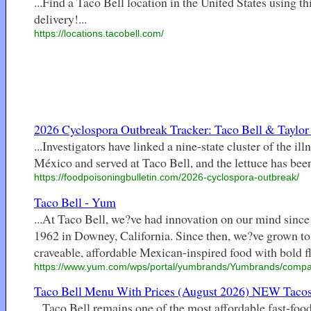
...Find a Taco Bell location in the United States using th
delivery!...
https://locations.tacobell.com/
2026 Cyclospora Outbreak Tracker: Taco Bell & Taylor 
...Investigators have linked a nine-state cluster of the i
México and served at Taco Bell, and the lettuce has been 
https://foodpoisoningbulletin.com/2026-cyclospora-outbreak/
Taco Bell - Yum
...At Taco Bell, we?ve had innovation on our mind since G
1962 in Downey, California. Since then, we?ve grown to b
craveable, affordable Mexican-inspired food with bold fla
https://www.yum.com/wps/portal/yumbrands/Yumbrands/compan
Taco Bell Menu With Prices (August 2026) NEW Tacos
...Taco Bell remains one of the most affordable fast-food